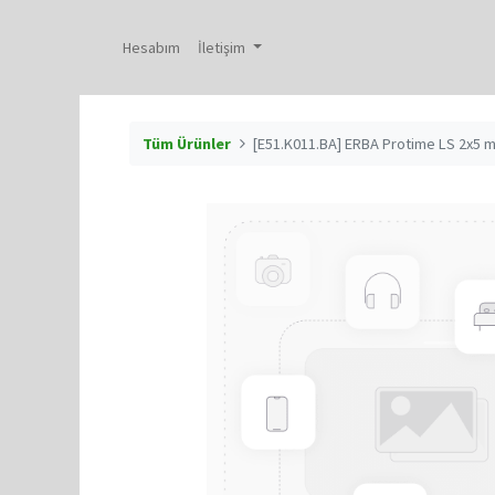
Hesabım
İletişim
Tüm Ürünler
[E51.K011.BA] ERBA Protime LS 2x5 ml