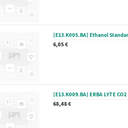
[E13.K005.BA] Ethanol Standar
6,05
€
[E13.K009.BA] ERBA LYTE CO
68,48
€