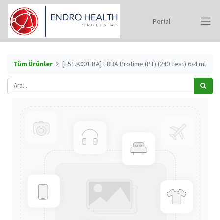
Portal
Tüm Ürünler
[E51.K001.BA] ERBA Protime (PT) (240 Test) 6x4 ml