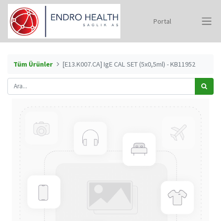
Portal
Tüm Ürünler
[E13.K007.CA] IgE CAL SET (5x0,5ml) - KB11952