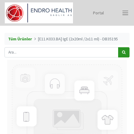
Portal
Tüm Ürünler
[E11.K033.BA] IgE (2x20ml /2x11 ml) - DB35195